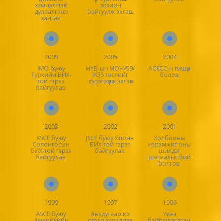
хэмнэлттэй
зохион
дулаалгаар
байгуулж эхлэв.
хангав.
2005
2005
2004
IMO буюу
НҮБ-ын МОН/99/
ACECC-н гишүүн
Туркийн БИХ-
Ж35 төслийг
болов.
той гэрээ
хэрэгжүүлж эхлэв
байгуулав.
2003
2002
2001
KSCE буюу
JSCE буюу Японы
Холбооны
Солонгосын
БИХ-той гэрээ
нэрэмжит оны
БИХ-той гэрээ
байгуулав.
шилдэг
байгуулав.
шагналыг бий
болгов.
1999
1997
1996
ASCE буюу
Анхдугаар их
Үүсэн
Америкийн
хурал хуралдав.
байгуулагдсан.