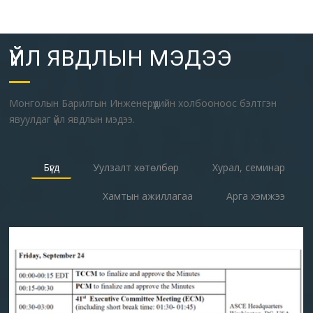
ҮЙЛ ЯВДЛЫН МЭДЭЭ
Монголын Барилгын Инженерүүдийн холбооноос бэлтгэн
явуулдаг үйл явдлын мэдээ.
Бүгд
Уулзалт хөтөлбөр
Хурал, семинар
Хамтын ажиллагаа
Арга хэмжээ