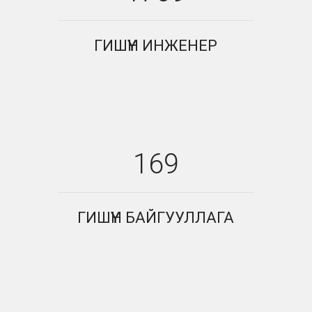
ГИШҮҮН ИНЖЕНЕР
169
ГИШҮҮН БАЙГУУЛЛАГА