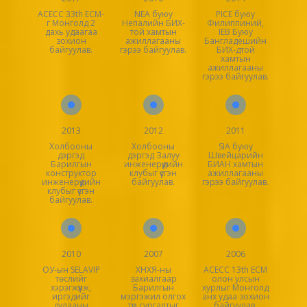
ACECC 33th ECM-
NEA буюу
PICE буюу
г Монголд 2
Непалийн БИХ-
Филиппиний,
дахь удаагаа
той хамтын
IEB Буюу
зохион
ажиллагааны
Бангладешийн
байгуулав.
гэрээ байгуулав.
БИХ-дтой
хамтын
ажиллагааны
гэрээ байгуулав.
2013
2012
2011
Холбооны
Холбооны
SIA буюу
дэргэд
дэргэд Залуу
Швейцарийн
Барилгын
инженерүүдийн
БИАН хамтын
конструктор
клубыг үүсгэн
ажиллагааны
инженерүүдийн
байгуулав.
гэрээ байгуулав.
клубыг үүсгэн
байгуулав.
2010
2007
2006
ОУ-ын SELAVIP
ХНХЯ-ны
ACECC 13th ECM
төслийг
захиалгаар
олон улсын
хэрэгжүүлж,
Барилгын
хурлыг Монголд
иргэдийг
мэргэжил олгох
анх удаа зохион
дулааны
түр сургалтыг
байгуулав.