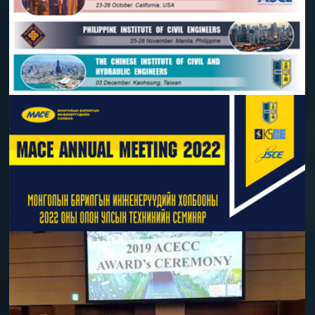
ОЛОН УЛСЫН АРГА ХЭМЖЭЭНИЙ ХУВААРЬ
ГАРЛАА
2022-04-20 | МБИХ
MACE ANNUAL MEETING 2022-Т ИЛТГЭЛ
ТАВИХ МЭРГЭЖИЛТНҮҮДИЙГ УРЬЖ БАЙНА
2022-05-11 | МБИХ