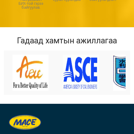
БИХ-той гэрээ
байгуулав.
Гадаад хамтын ажиллагаа