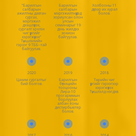
"Барилгын
Барилгын
Холбооны 11
салбарын
салбарын
дүгээр их хурал
ажилтны давтан
мэргэжилтнүүдэд
болов.
сургах,
зориулсан олон
мэргэжил
улсын
дээшлүүлэх,
семинарыг 19
сургалт эрхлэх
дэхь жилдээ
чиг үүргийг
зохион
хэрэгжүүлэх”
байгуулав.
Түншлэлийн
гэрээг 9 ТББ--тай
байгуулав.
2020
2019
2018
Цахим сургалтыг
Барилгын
Төрийн чиг
бий болгов.
бүтээцийн
үүргийг гэрээгээр
тооцооны
хэрэгжүүлэх
Лира-10
Түншлэлд нэгдэв.
прогарммын
борлуулах
албан ёсны
дистирбьютер
болов.
2017
2016
2014