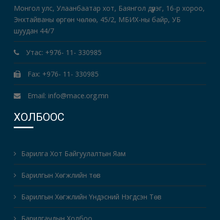
Монгол улс, Улаанбаатар хот, Баянгол дүүрэг, 16-р хороо,
Энхтайваны өргөн чөлөө, 45/2, МБИХ-ны байр, УБ
шуудан 44/7
Утас: +976- 11- 330985
Fax: +976- 11- 330985
Email: info@mace.org.mn
ХОЛБООС
Барилга Хот Байгуулалтын Яам
Барилгын Хөгжлийн төв
Барилгын Хөгжлийн Үндэсний Нэгдсэн Төв
Барилгачдын Холбоо