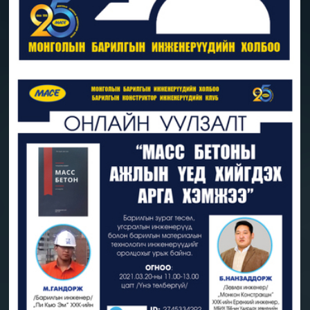
3-р сард зохион байгуулах сургалтуудын
хуваарь
2021-03-15 | МБИ Холбооны байр