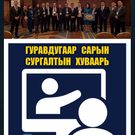
#ACECC_AWARD_2022 ШАГНАЛД НЭР
ДЭВШҮҮЛЭХ УРИЛГА
2021-03-12 | МБИ Холбооны байр