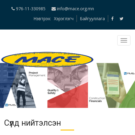
976-11-330985
info@mace.org.mn
Нэвтрэх:
Хэрэглэгч
Байгууллага
PMIS
Сүүлд нийтэлсэн