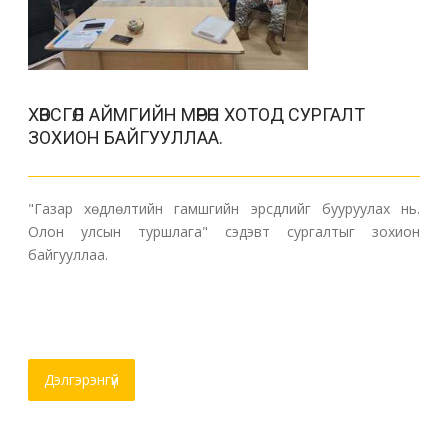
ХӨВСГӨЛ АЙМГИЙН МӨРӨН ХОТОД СУРГАЛТ
ЗОХИОН БАЙГУУЛЛАА.
"Газар хөдлөлтийн гамшгийн эрсдлийг бууруулах нь.
Олон улсын туршлага" сэдэвт сургалтыг зохион
байгууллаа.
Дэлгэрэнгүй