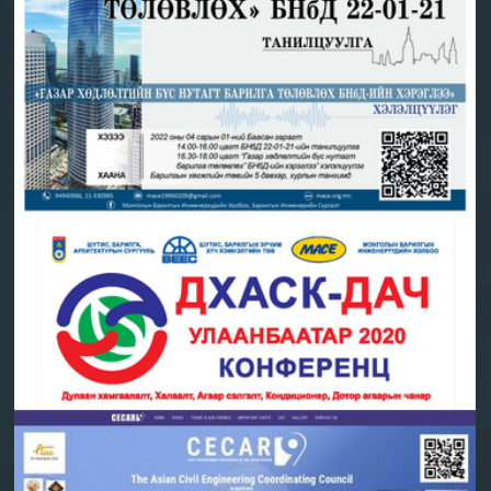
"ГАЗАР ХӨДЛӨЛТИЙН БҮС НУТАГТ БАРИЛГА
ТӨЛӨВЛӨХ" ХЭЛЭЛЦҮҮЛЭГ БОЛНО
2022-03-25 | Барилгын хөгжлийн төвийн 5-р давхар, хурлын
танхимд
"ДХАСК-ДАЧ УЛААНБААТАР 2020"
конференци