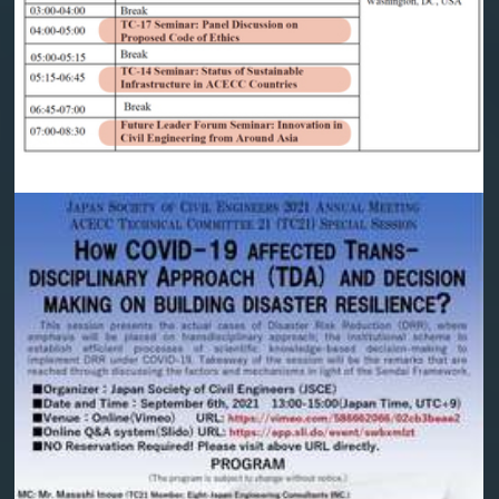
#ОЛОН_УЛСЫН_СЕМИНАРТ оролцохыг урьж
байна.
2021-08-25 | ОНЛАЙН