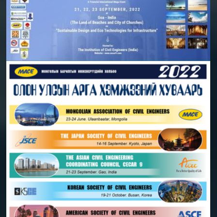
2020-10-08 | ШУТИС-ийн 8-р байрны 11 давхрын Олон
улсын хурлын танхимд
#ИЛТГЭГЧЭЭР_ОРОЛЦОХ_УРИЛГА
2021-03-12 | МБИ Холбооны байр