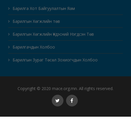
Барилга Хот Байгуулалтын Яам
Барилгын Хөгжлийн төв
Барилгын Хөгжлийн Үндэсний Нэгдсэн Төв
Барилгачдын Холбоо
Барилгын Зураг Төсөл Зохиогчдын Холбоо
Copyright © 2020 mace.org.mn. All rights reserved.