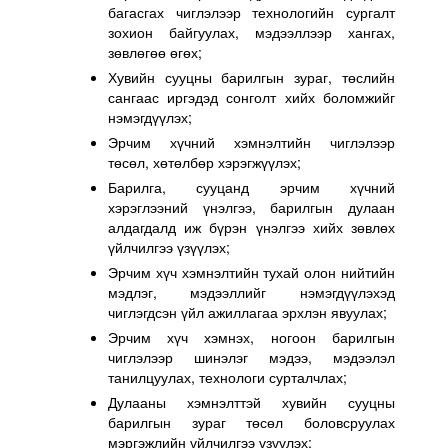
багасгах чиглэлээр технологийн сургалт
зохион байгуулах, мэдээллээр хангах,
зөвлөгөө өгөх;
Хувийн сууцны барилгын зураг, төслийн
сангаас иргэдэд сонголт хийх боломжийг
нэмэгдүүлэх;
Эрчим хүчний хэмнэлтийн чиглэлээр
төсөл, хөтөлбөр хэрэгжүүлэх;
Барилга, сууцанд эрчим хүчний
хэрэглээний үнэлгээ, барилгын дулаан
алдагдалд иж бүрэн үнэлгээ хийх зөвлөх
үйлчилгээ үзүүлэх;
Эрчим хүч хэмнэлтийн тухай олон нийтийн
мэдлэг, мэдээллийг нэмэгдүүлэхэд
чиглэгдсэн үйл ажиллагаа эрхлэн явуулах;
Эрчим хүч хэмнэх, ногоон барилгын
чиглэлээр шинэлэг мэдээ, мэдээлэл
танилцуулах, технологи сурталчлах;
Дулааны хэмнэлттэй хувийн сууцны
барилгын зураг төсөл боловсруулах
мэргэжлийн үйлчилгээ үзүүлэх;