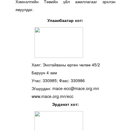
Хэмнэлтийн Төвийн үйл ажиллагааг эрхлэн
явуулдаг.
Улаанбаатар хот:
Хаяг: Энхтайваны өргөн чөлөө 45/2
Баруун 4 зам
Утас: 330985; Факс: 330986
Э/шуудан: mace-ecc@mace.org.mn
www.mace.org.mn/ecc
Эрдэнэт хот: