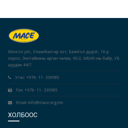
Монгол улс, Улаанбаатар хот, Баянгол дүүрэг, 16-р
хороо, Энхтайваны өргөн чөлөө, 45/2, МБИХ-ны байр, УБ
шуудан 44/7
Утас: +976- 11- 330985
Fax: +976- 11- 330985
Email: info@mace.org.mn
ХОЛБООС