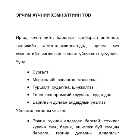
ЭРЧИМ ХҮЧНИЙ ХЭМНЭЛТИЙН ТӨВ
Иргэд, олон нийт, барилгын салбарын инженер,
техникийн ажилтан,ажиллагсдад эрчим хүч
хэмнэлтийн чиглэлээр зөвлөх үйлчилгээ үзүүлдэг.
Үүнд:
Сургалт
Мэргэжлийн зөвлөгөө, мэдээлэл
Туршилт, судалгаа, шинжилгээ
Тоног төхөөрөмжийн зуучлал, худалдаа
Барилгын дулаан алдагдлын үнэлгээ
Үйл ажиллагааны чиглэл:
Эрчим хүчний алдагдал багатай, тохилог
хувийн сууц барих, ашиглаж буй сууцны
барилга, гэрийн дулааны алдагдлыг