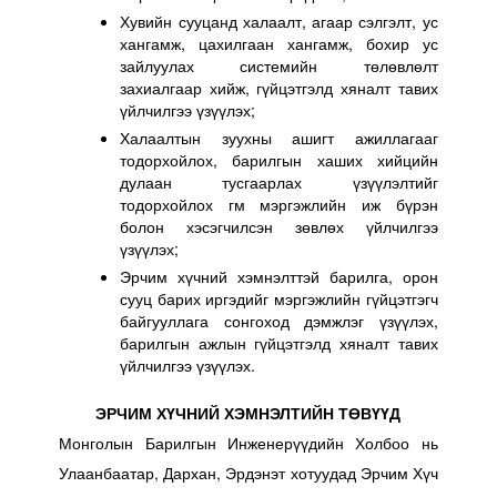
Хувийн сууцанд халаалт, агаар сэлгэлт, ус
хангамж, цахилгаан хангамж, бохир ус
зайлуулах системийн төлөвлөлт
захиалгаар хийж, гүйцэтгэлд хяналт тавих
үйлчилгээ үзүүлэх;
Халаалтын зуухны ашигт ажиллагааг
тодорхойлох, барилгын хаших хийцийн
дулаан тусгаарлах үзүүлэлтийг
тодорхойлох гм мэргэжлийн иж бүрэн
болон хэсэгчилсэн зөвлөх үйлчилгээ
үзүүлэх;
Эрчим хүчний хэмнэлттэй барилга, орон
сууц барих иргэдийг мэргэжлийн гүйцэтгэгч
байгууллага сонгоход дэмжлэг үзүүлэх,
барилгын ажлын гүйцэтгэлд хяналт тавих
үйлчилгээ үзүүлэх.
ЭРЧИМ ХҮЧНИЙ ХЭМНЭЛТИЙН ТӨВҮҮД
Монголын Барилгын Инженерүүдийн Холбоо нь
Улаанбаатар, Дархан, Эрдэнэт хотуудад Эрчим Хүч