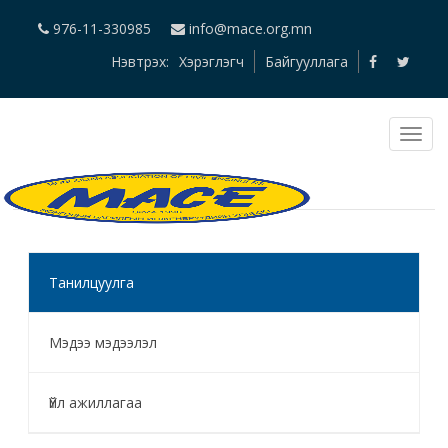
976-11-330985
info@mace.org.mn
Нэвтрэх:
Хэрэглэгч
Байгууллага
Танилцуулга
Мэдээ мэдээлэл
Үйл ажиллагаа