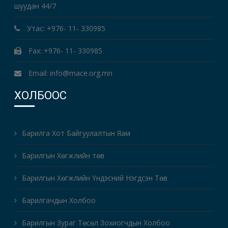
шуудан 44/7
Утас: +976- 11- 330985
Fax: +976- 11- 330985
Email: info@mace.org.mn
ХОЛБООС
Барилга Хот Байгуулалтын Яам
Барилгын Хөгжлийн төв
Барилгын Хөгжлийн Үндэсний Нэгдсэн Төв
Барилгачдын Холбоо
Барилгын Зураг Төсөл Зохиогчдын Холбоо