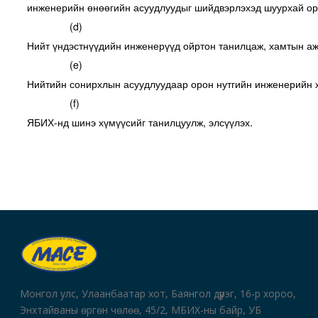
инженерийн өнөөгийн асуудлуудыг шийдвэрлэхэд шуурхай ор
(d)
Нийт үндэстнүүдийн инженерүүд ойртон танилцаж, хамтын аж
(e)
Нийтийн сонирхлын асуудлуудаар орон нутгийн инженерийн 
(f)
ЯБИХ-нд шинэ хүмүүсийг танилцуулж, элсүүлэх.
Монгол улс, Улаанбаатар хот, Баянгол дүүрэг, 16-р хороо,
Энхтайваны өргөн чөлөө, 45/2, МБИХ-ны байр, УБ