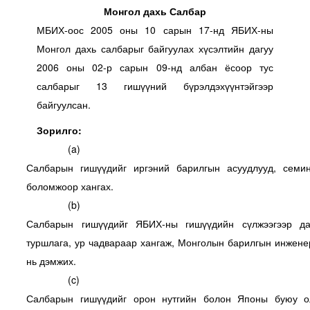
Монгол дахь Салбар
МБИХ-оос 2005 оны 10 сарын 17-нд ЯБИХ-ны
Монгол дахь салбарыг байгуулах хүсэлтийн дагуу
2006 оны 02-р сарын 09-нд албан ёсоор тус
салбарыг 13 гишүүний бүрэлдэхүүнтэйгээр
байгуулсан.
Зорилго:
(a)
Салбарын гишүүдийг иргэний барилгын асуудлууд, семи
боломжоор хангах.
(b)
Салбарын гишүүдийг ЯБИХ-ны гишүүдийн сүлжээгээр да
туршлага, ур чадвараар хангаж, Монголын барилгын инженер
нь дэмжих.
(c)
Салбарын гишүүдийг орон нутгийн болон Японы буюу о