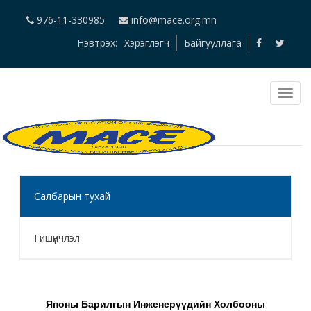
976-11-330985
info@mace.org.mn
Нэвтрэх:
Хэрэглэгч
Байгууллага
Салбарын тухай
Гишүүнчлэл
Японы Барилгын Инженерүүдийн Холбооны