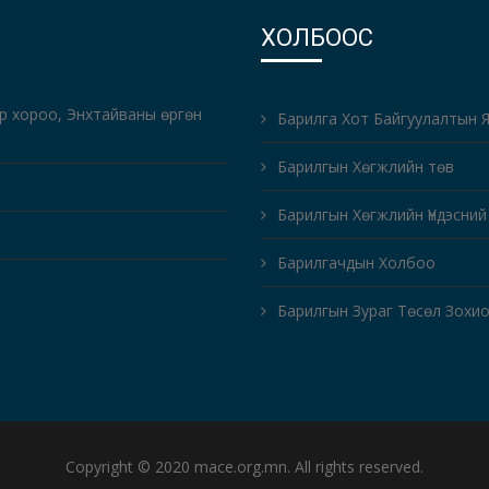
ХОЛБООС
-р хороо, Энхтайваны өргөн
Барилга Хот Байгуулалтын 
Барилгын Хөгжлийн төв
Барилгын Хөгжлийн Үндэсний
Барилгачдын Холбоо
Барилгын Зураг Төсөл Зохи
Copyright © 2020 mace.org.mn. All rights reserved.