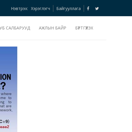
Нэвтрэх:
Хэрэглэгч
Байгууллага
УБ САЛБАРУУД
АЖЛЫН БАЙР
БҮРТГҮҮЛЭХ