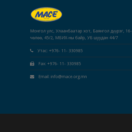
Монгол улс, Улаанбаатар хот, Баянгол дүүрэг, 16
чөлөө, 45/2, МБИХ-ны байр, УБ шуудан 44/7
Утас: +976- 11- 330985
Fax: +976- 11- 330985
Email: info@mace.org.mn