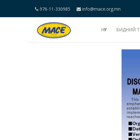
976-11-330985
info@mace.org.mn
НҮҮР
БИДНИЙ Т