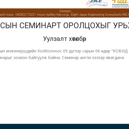
ЛСЫН СЕМИНАРТ ОРОЛЦОХЫГ УРЬ
Уулзалт хөтөлбөр
н инженерүүдийн Холбооноос 09 дүгээр сарын 06 өдөр “КОВИД 1
минарыг зохион байгуулж байна. Семинар англи хэлээр явагдана.