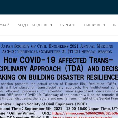
УХАЙ
МЭДЭЭ МЭДЭЭЛЭЛ
СУРГАЛТ
ГИШҮҮНЧЛЭЛ
КЛ