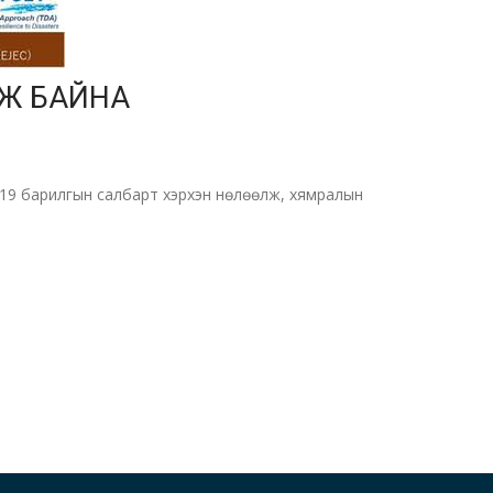
Ж БАЙНА
9 барилгын салбарт хэрхэн нөлөөлж, хямралын