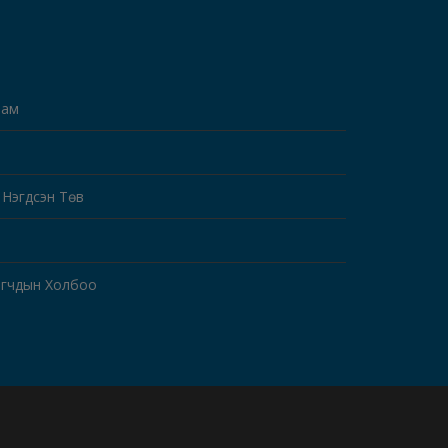
Яам
 Нэгдсэн Төв
огчдын Холбоо