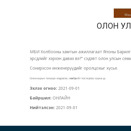
ОЛОН У
МБИ Холбооны хамтын ажиллагаат Японы Барилгы
эрсдлийг хэрхэн давах вэ?” сэдэвт олон улсын се
Сонирхсон инженерүүдийг оролцохыг хүсье.
Семинарын талаарх мэдээлэл, хөтөлбөрийг постероос харна уу.
Эхлэх огноо:
2021-09-01
Байршил:
ОНЛАЙН
Нийтэлсэн:
2021-09-01