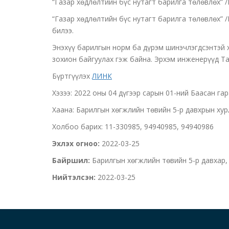
“Газар хөдлөлтийн бүс нутагт барилга төлөвлөх” 
“Газар хөдлөлтийн бүс нутагт барилга төлөвлөх” 
билээ.
Энэхүү барилгын норм ба дүрэм шинэчлэгдсэнтэй
зохион байгуулах гэж байна. Эрхэм инженерүүд Та
Бүртгүүлэх
ЛИНК
Хэзээ: 2022 оны 04 дүгээр сарын 01-ний Баасан гар
Хаана: Барилгын хөгжлийн төвийн 5-р давхрын ху
Холбоо барих: 11-330985, 94940985, 94940986
Эхлэх огноо:
2022-03-25
Байршил:
Барилгын хөгжлийн төвийн 5-р давхар,
Нийтэлсэн:
2022-03-25