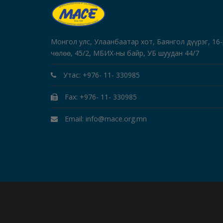
Монгол улс, Улаанбаатар хот, Баянгол дүүрэг, 16
чөлөө, 45/2, МБИХ-ны байр, УБ шуудан 44/7
Утас: +976- 11- 330985
Fax: +976- 11- 330985
Email: info@mace.org.mn