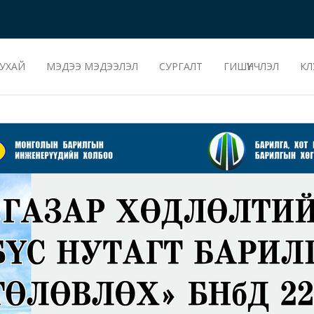
УХАЙ
МЭДЭЭ МЭДЭЭЛЭЛ
СУРГАЛТ
ГИШҮҮНЧЛЭЛ
КЛ