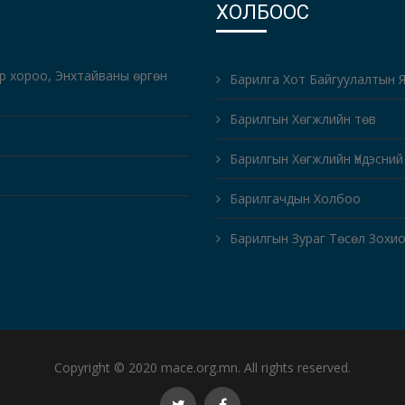
ХОЛБООС
-р хороо, Энхтайваны өргөн
Барилга Хот Байгуулалтын 
Барилгын Хөгжлийн төв
Барилгын Хөгжлийн Үндэсний
Барилгачдын Холбоо
Барилгын Зураг Төсөл Зохи
Copyright © 2020 mace.org.mn. All rights reserved.