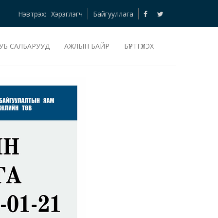
Нэвтрэх:
Хэрэглэгч
Байгууллага
УБ САЛБАРУУД
АЖЛЫН БАЙР
БҮРТГҮҮЛЭХ