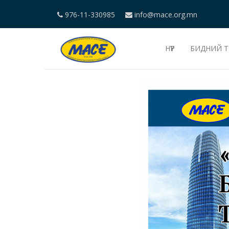
976-11-330985
info@mace.org.mn
НҮҮР
БИДНИЙ Т