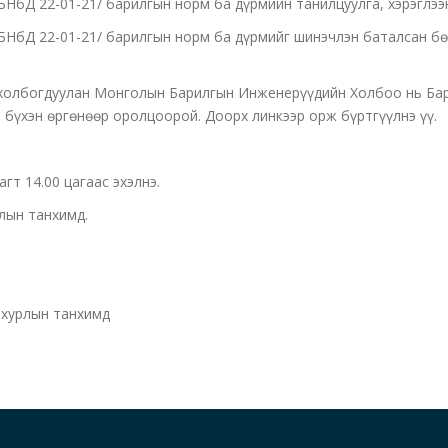
/БНбД 22-01-21/ барилгын норм ба дүрмийн танилцуулга, хэрэглээ
/БНбД 22-01-21/ барилгын норм ба дүрмийг шинэчлэн баталсан бө
 холбогдуулан Монголын Барилгын Инженерүүдийн Холбоо нь Бар
 бүхэн өргөнөөр оролцоорой. Доорх линкээр орж бүртгүүлнэ үү.
агт 14.00 цагаас эхэлнэ.
рлын танхимд.
 хурлын танхимд