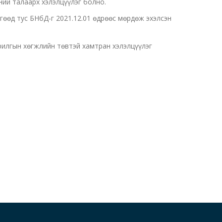
ний талаарх хэлэлцүүлэг болно.
гөөд тус БНбД-г 2021.12.01 өдрөөс мөрдөж эхэлсэн
илгын хөгжлийн төвтэй хамтран хэлэлцүүлэг