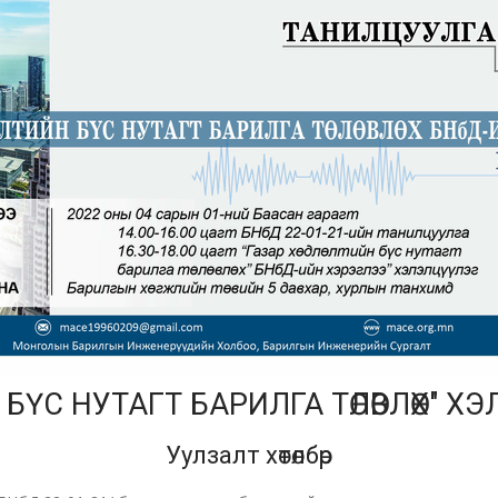
Н БҮС НУТАГТ БАРИЛГА ТӨЛӨВЛӨХ" 
Уулзалт хөтөлбөр