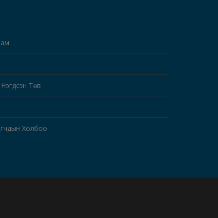
Яам
 Нэгдсэн Төв
огчдын Холбоо