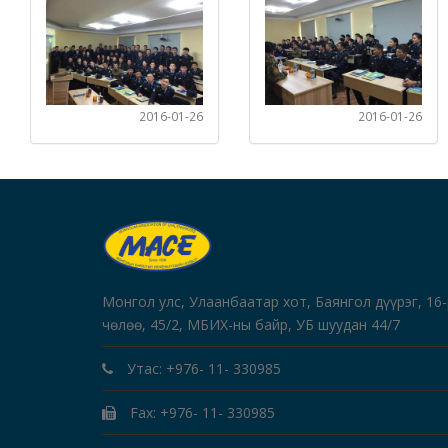
2016-01-26
2016-01-26
Монгол улс, Улаанбаатар хот, Баянгол дүүрэг, 16
чөлөө, 45/2, МБИХ-ны байр, УБ шуудан 44/7
Утас: +976- 11- 330985
Fax: +976- 11- 330985