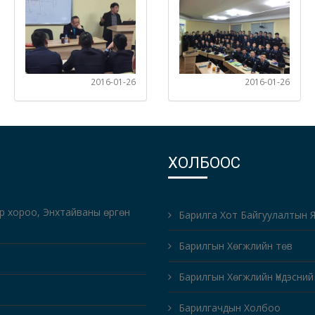
2016-01-26
2016-01-26
ХОЛБООС
-р хороо, Энхтайваны өргөн
Барилга Хот Байгуулалтын 
Барилгын Хөгжлийн төв
Барилгын Хөгжлийн Үндэсний
Барилгачдын Холбоо