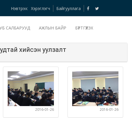
Нэвтрэх:
Хэрэглэгч
Байгууллага
УБ САЛБАРУУД
АЖЛЫН БАЙР
БҮРТГҮҮЛЭХ
удтай хийсэн уулзалт
2016-01-26
2016-01-26