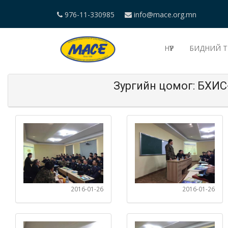
976-11-330985
info@mace.org.mn
НҮҮР
БИДНИЙ Т
Зургийн цомог: БХИС
2016-01-26
2016-01-26