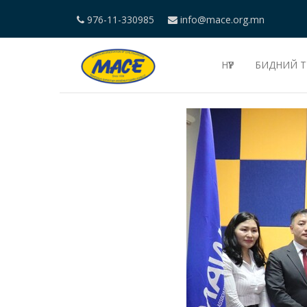
976-11-330985
info@mace.org.mn
НҮҮР
БИДНИЙ Т