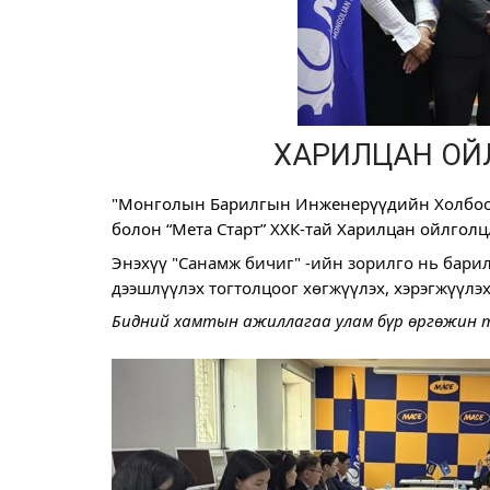
ХАРИЛЦАН ОЙ
"
Монголын Барилгын Инженерүүдийн Холбо
болон “
Мета Старт
” ХХК-тай Харилцан ойлголц
Энэхүү "Санамж бичиг" -ийн зорилго нь бари
дээшлүүлэх тогтолцоог хөгжүүлэх, хэрэгжүүл
Бидний хамтын ажиллагаа улам бүр өргөжин т