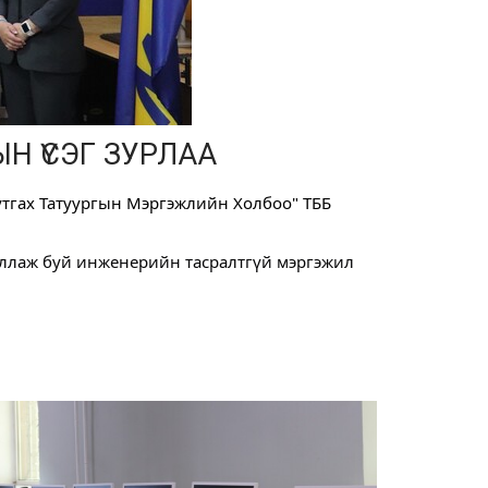
 ҮСЭГ ЗУРЛАА
тгах Татуургын Мэргэжлийн Холбоо"
 ТББ 
иллаж буй инженерийн тасралтгүй мэргэжил 