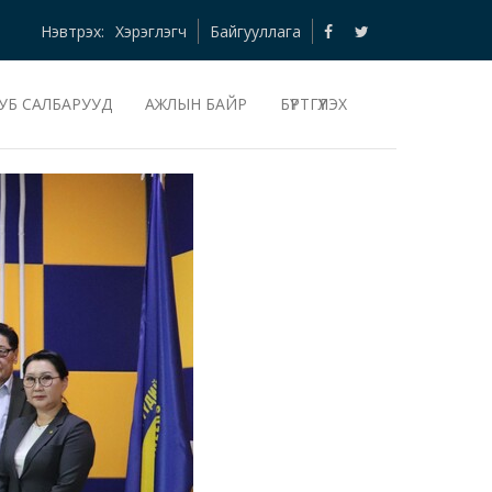
Нэвтрэх:
Хэрэглэгч
Байгууллага
УБ САЛБАРУУД
АЖЛЫН БАЙР
БҮРТГҮҮЛЭХ