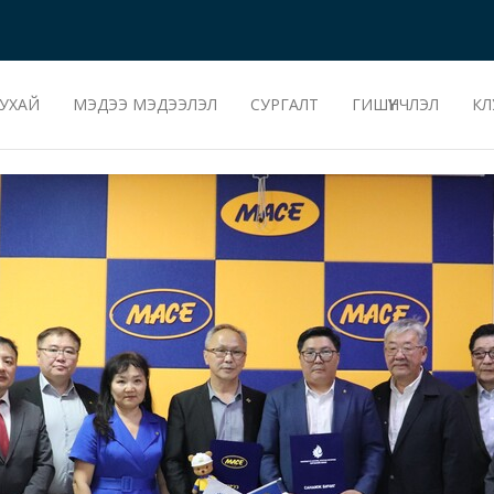
УХАЙ
МЭДЭЭ МЭДЭЭЛЭЛ
СУРГАЛТ
ГИШҮҮНЧЛЭЛ
КЛ