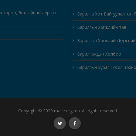
-р хороо, Энхтайваны өргөн
Барилга Хот Байгуулалтын 
Барилгын Хөгжлийн төв
Барилгын Хөгжлийн Үндэсний
Барилгачдын Холбоо
Барилгын Зураг Төсөл Зохи
Copyright © 2020 mace.org.mn. All rights reserved.