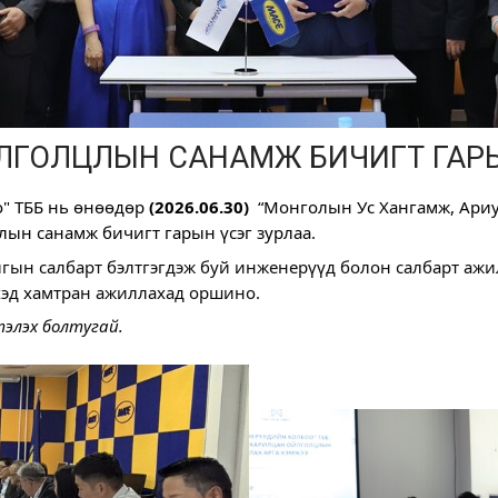
ЛГОЛЦЛЫН САНАМЖ БИЧИГТ ГАРЫН
о"
 ТББ нь өнөөдөр 
(2026.06.30)
  “
Монголын Ус Хангамж, Ариу
лын санамж бичигт гарын үсэг зурлаа.
лгын салбарт бэлтгэгдэж буй инженерүүд болон салбарт аж
эхэд хамтран ажиллахад оршино.
элэх болтугай.