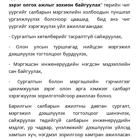
зэрэг олгох ажлыг зохион байгуулах
” төрийн чиг 
үүргийг салбарын мэргэжлийн холбоодын түншлэл 
үргэлжлүүлэх болсноор цаашид  бид энэ чиг 
үүргийг хэрэгжүүлэх үйл ажиллагаандаа: 
- 
Сургалтын хөтөлбөрийг тасралтгүй сайжруулах,
- 
Олон улсын туршлагад нийцсэн мэргэжил 
дээшлүүлэх тогтолцоог бүрдүүлэх,
- Мэргэшсэн инженерүүдийн нэгдсэн мэдээллийн 
сан байгуулах,
- 
Сургалтын болон мэргэшлийн гэрчилгээг 
цахимжуулах зэрэг олон арга хэмжээг салбарт 
хэрэгжүүлэх зорилготойгоор ажиллах болно.
Барилгын салбарын ажилтны давтан сургалт, 
мэргэжил дээшлүүлэх тогтолцоог шинэчлэх, 
сайжруулах төдийгүй салбарын инженерүүдийн 
мэдлэг, ур чадвар, үнэлэмжийг дээшлүүлэх үйлсэд 
хамтын хүч, нэгдмэл зорилгоор хамтран ажилласан 