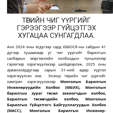
ТӨРИЙН ЧИГ ҮҮРГИЙГ
ГЭРЭЭГЭЭР ГҮЙЦЭТГЭХ
ХУГАЦАА СУНГАГДЛАА.
Анх 2024 оны есдүгээр сард ХББОСЯ-ны сайдын 41 
дүгээр тушаалаар уг чиг үүргийг барилгын 
салбарын мэргэжлийн холбоодын түншлэлээр 
гэрээгээр хэрэгжүүлэхээр шийдвэрлэж, 2025 оны 
арванхоёрдугаар сарын 31-ний өдөр хүртэл 
хэрэгжүүлсэн юм.  Энэхүү төрийн чиг үүргийг 
хамтран хэрэгжүүлэхээр 
Монголын Барилгын 
Инженерүүдийн Холбоо (МБИХ), Монголын 
барилгын зураг төсөл зохиогчдын холбоо, 
Барилгын төсөвчдийн холбоо, Монголын 
Барилгын Гүйцэтгэгч Байгууллагуудын Холбоо 
(MACC), Монголын Барилгын Инженер-