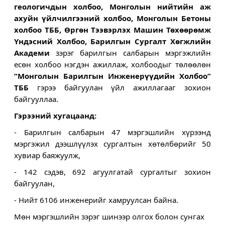
геологичдын холбоо, Монголын нийтийн аж 
ахуйн үйлчилгээний холбоо, Монголын Бетоны 
холбоо ТББ, Өргөн Тээвэрлэх Машин Төхөөрөмж 
Үндэсний Холбоо, Барилгын Сургалт Хөгжлийн 
Академи 
зэрэг барилгын салбарын мэргэжлийн 
есөн холбоо нэгдэн ажиллаж, холбоодыг төлөөлөн 
“Монголын Барилгын Инженерүүдийн Холбоо” 
ТББ
гэрээ байгуулан үйл ажиллагааг зохион 
байгууллаа.
Гэрээний хугацаанд:
- Барилгын салбарын 47 мэргэшлийн хүрээнд 
мэргэжил дээшлүүлэх сургалтын хөтөлбөрийг 50 
хувиар баяжуулж,
- 142 сэдэв, 692 агуулгатай сургалтыг зохион 
байгуулан,
- Нийт 6106 инженерийг хамруулсан байна.
Мөн мэргэшлийн зэрэг шинээр олгох 
болон сунгах 