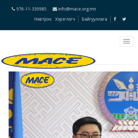
976-11-330985
info@mace.org.mn
Нэвтрэх:
Хэрэглэгч
Байгууллага