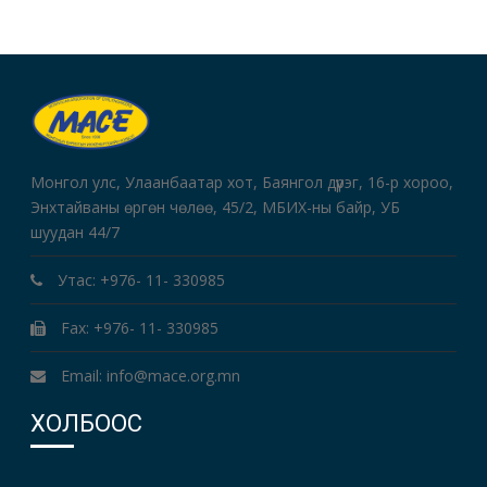
Монгол улс, Улаанбаатар хот, Баянгол дүүрэг, 16-р хороо,
Энхтайваны өргөн чөлөө, 45/2, МБИХ-ны байр, УБ
шуудан 44/7
Утас: +976- 11- 330985
Fax: +976- 11- 330985
Email: info@mace.org.mn
ХОЛБООС