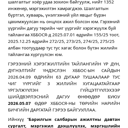
шалгалтыг хоёр удаа зохион байгуулж, нийт 1352 
инженер, 
мэргэжилтэн хамрагджээ. Шалгалтын 
бүртгэл, хуваарь, үнэлгээний үйл явцыг бүрэн 
цахимжуулсан нь онцлох ажил болсон юм. 
Гэрээний 
үүргийн дагуу төрийн чиг үүргийг хэрэгжүүлж буй 
тайлангаа ХББОСЯ-д 2025.07.01 өдрийн 155/25 тоот, 
2025.12.25 өдрийн 272/25, 273/25, 274/25, 275/25 
албан тоотуудаар тус тус хагас болон бүтэн жилийн 
тайлангаа хүргүүлсэн юм. 
ГЭРЭЭНИЙ ХЭРЭГЖИЛТИЙН ТАЙЛАНГИЙН 
ҮР ДҮН, 
ДҮГНЭЛТИЙГ ҮНДЭСЛЭН ХББОС-ЫН САЙДЫН 
2026.04.09 ӨДРИЙН 63 ДУГААР 
ТУШААЛААР ТУС 
ЧИГ ҮҮРГИЙГ 3 ЖИЛИЙН ХУГАЦААТАЙГААР 
ҮРГЭЛЖҮҮЛЭН ГҮЙЦЭТГҮҮЛЭХЭЭР 
ШИЙДВЭРЛЭСНИЙ ДАГУУ ӨНӨӨДӨР БУЮУ 
2026.05.07
 ӨДӨР ХББОСЯ-НЫ ТӨРИЙН НАРИЙН 
БИЧГИЙН ДАРГАТАЙ ГЭРЭЭ БАЙГУУЛЛАА.
Ийнхүү “
Барилгын салбарын ажилтны давтан 
сургалт, мэргэжил дээшлүүлэх, мэргэшлийн 