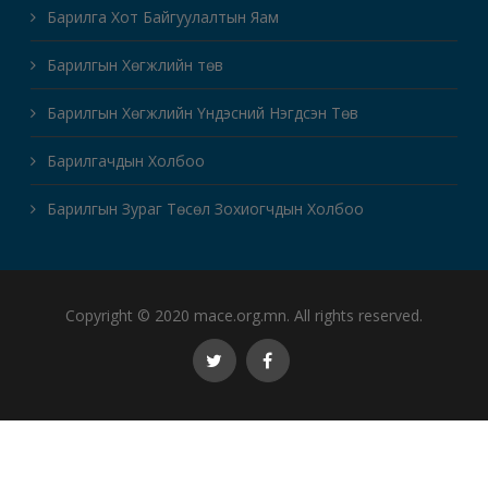
Барилга Хот Байгуулалтын Яам
Барилгын Хөгжлийн төв
Барилгын Хөгжлийн Үндэсний Нэгдсэн Төв
Барилгачдын Холбоо
Барилгын Зураг Төсөл Зохиогчдын Холбоо
Copyright © 2020 mace.org.mn. All rights reserved.