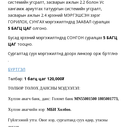
системийн угсралт, засварын ажлын 2.2 болон Ус
хангамж ариутгах татуургын системийн угсралт,
засварын ажлын 2.4 хүрээний МЭРГЭШСЭН зэрэг
ГОРИЛОХ, СУНГАХ мэргэжилтнүүдэд ЗААВАЛ суралцах
5 БАГЦ ЦАГ
олгоно.
Бусад хүрээний мэргэжилтнүүдэд СОНГОН суралцах
5 БАГЦ
ЦАГ
тооцно.
Сургалтад суух мэргэжилтнүүд доорх линкээр орж бүртгүүлнэ
үү.
БҮРТГЭЛ
Төлбөр:
1 багц цаг 120,000₮
ТӨЛБӨР ТӨЛӨХ ДАНСНЫ МЭДЭЭЛЭЛ:
Хүлээн авагч банк, данс: Голомт банк
MN55001500 1805001773,
Хүлээн авагчийн нэр:
МБИ Холбоо.
Гүйлгээний утга: Овог нэр, сургалтанд суух өдөр, утасны
дугаар.