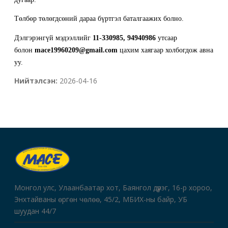
Төлбөр төлөгдсөний дараа бүртгэл баталгаажих болно.
Дэлгэрэнгүй мэдээллийг
11-330985, 94940986
утсаар
болон
mace19960209@gmail.com
цахим хаягаар холбогдож авна
уу.
Нийтэлсэн:
2026-04-16
Монгол улс, Улаанбаатар хот, Баянгол дүүрэг, 16-р хороо,
Энхтайваны өргөн чөлөө, 45/2, МБИХ-ны байр, УБ
шуудан 44/7