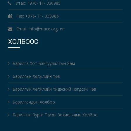
Утас: +976- 11- 330985
Fax: +976- 11- 330985
Email: info@mace.org.mn
ХОЛБООС
Барилга Хот Байгуулалтын Яам
Барилгын Хөгжлийн төв
Барилгын Хөгжлийн Үндэсний Нэгдсэн Төв
Барилгачдын Холбоо
Барилгын Зураг Төсөл Зохиогчдын Холбоо