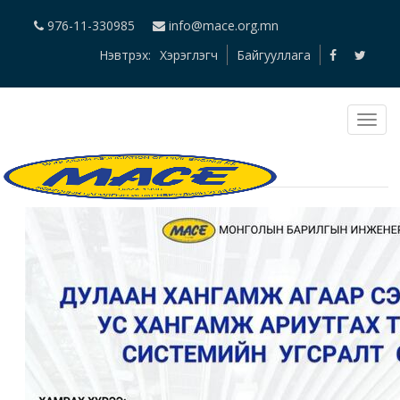
976-11-330985
info@mace.org.mn
Нэвтрэх:
Хэрэглэгч
Байгууллага