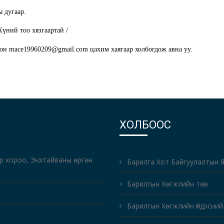
ы дугаар.
Хүний тоо хязгаартай /
лон
mace19960209@gmail.com цахим хаягаар холбогдож авна уу.
ХОЛБООС
-р хороо, Энхтайваны өргөн
Барилга Хот Байгуулалтын 
Барилгын Хөгжлийн төв
Барилгын Хөгжлийн Үндэсний