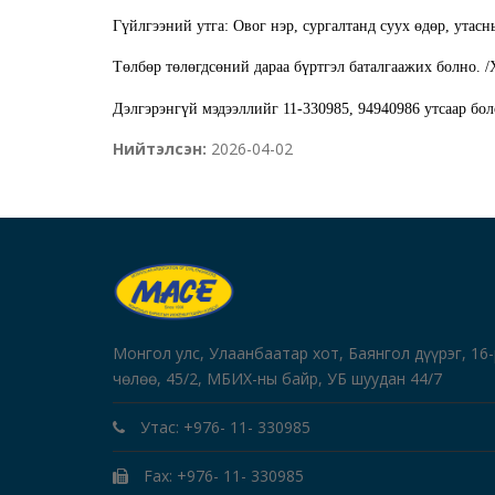
Гүйлгээний утга: Овог нэр, сургалтанд суух өдөр, утасн
Төлбөр төлөгдсөний дараа бүртгэл баталгаажих болно. /
Дэлгэрэнгүй мэдээллийг
11-330985, 94940986 утсаар бо
Нийтэлсэн:
2026-04-02
Монгол улс, Улаанбаатар хот, Баянгол дүүрэг, 16
чөлөө, 45/2, МБИХ-ны байр, УБ шуудан 44/7
Утас: +976- 11- 330985
Fax: +976- 11- 330985