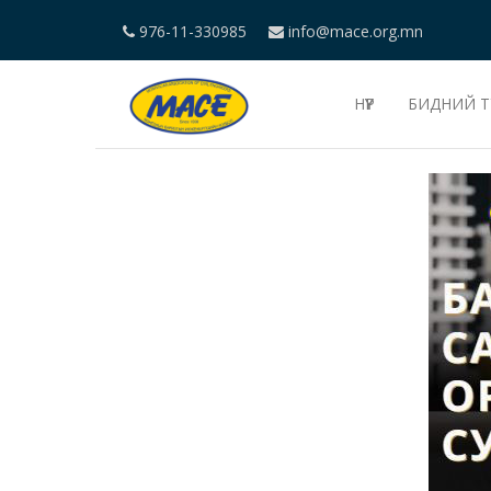
976-11-330985
info@mace.org.mn
НҮҮР
БИДНИЙ Т