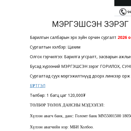
МЭРГЭШСЭН ЗЭРЭГ 
Барилгын салбарын эрх зүйн орчин сургалт
2026 о
Сургалтын хэлбэр: Цахим
Олгох гэрчилгээ: Барилга угсралт, засварын аж
Бусад хүрээний МЭРГЭШСЭН зэрэг ГОРИЛОХ, СУН
Сургалтад суух мэргэжилтнүүд доорх линкээр орж 
БҮРТГЭЛ
Төлбөр: 1 багц цаг 120,000₮
ТӨЛБӨР ТӨЛӨХ ДАНСНЫ МЭДЭЭЛЭЛ:
Хүлээн авагч банк, данс: Голомт банк MN55001500 1805
Хүлээн авагчийн нэр: МБИ Холбоо.