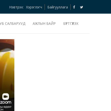
Нэвтрэх:
Хэрэглэгч
Байгууллага
УБ САЛБАРУУД
АЖЛЫН БАЙР
БҮРТГҮҮЛЭХ