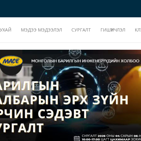
УХАЙ
МЭДЭЭ МЭДЭЭЛЭЛ
СУРГАЛТ
ГИШҮҮНЧЛЭЛ
КЛ