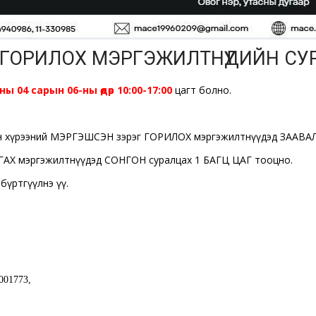
ГОРИЛОХ МЭРГЭЖИЛТНҮҮДИЙН СУР
ны 04 сарын 06-ны өдөр 10:00-17:00
цагт болно.
лын хүрээний МЭРГЭШСЭН зэрэг ГОРИЛОХ мэргэжилтнүүдэд ЗААВАЛ
ГАХ мэргэжилтнүүдэд СОНГОН суралцах 1 БАГЦ ЦАГ тооцно.
бүртгүүлнэ үү.
001773,