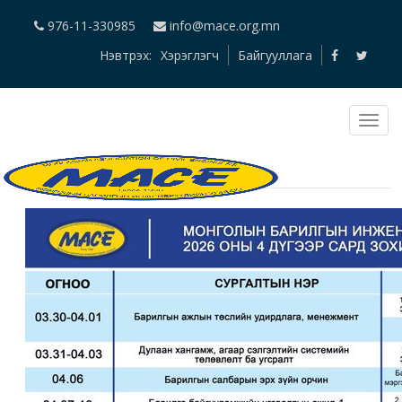
976-11-330985
info@mace.org.mn
Нэвтрэх:
Хэрэглэгч
Байгууллага