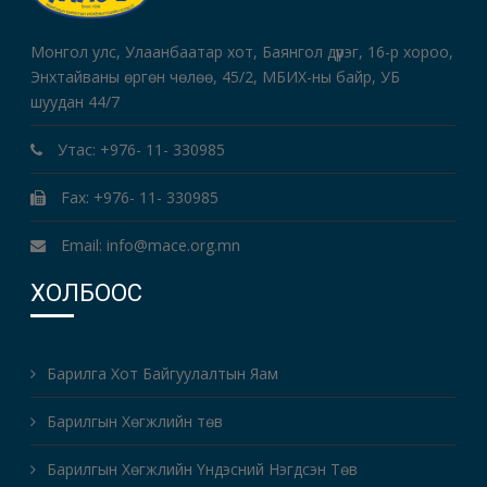
Монгол улс, Улаанбаатар хот, Баянгол дүүрэг, 16-р хороо,
Энхтайваны өргөн чөлөө, 45/2, МБИХ-ны байр, УБ
шуудан 44/7
Утас: +976- 11- 330985
Fax: +976- 11- 330985
Email: info@mace.org.mn
ХОЛБООС
Барилга Хот Байгуулалтын Яам
Барилгын Хөгжлийн төв
Барилгын Хөгжлийн Үндэсний Нэгдсэн Төв