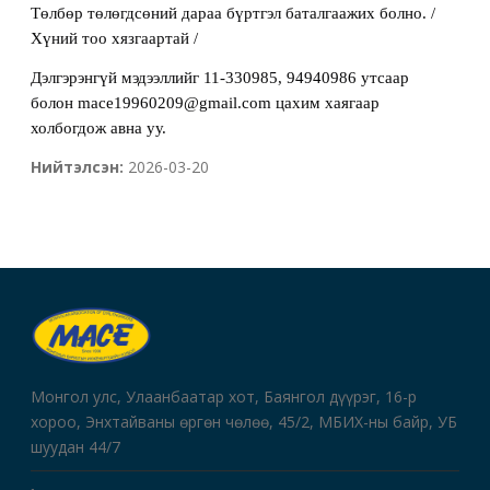
Төлбөр төлөгдсөний дараа бүртгэл баталгаажих болно. /
Хүний тоо хязгаартай /
Дэлгэрэнгүй мэдээллийг
11-330985, 94940986 утсаар
болон
mace19960209@gmail.com цахим хаягаар
холбогдож авна уу.
Нийтэлсэн:
2026-03-20
Монгол улс, Улаанбаатар хот, Баянгол дүүрэг, 16-р
хороо, Энхтайваны өргөн чөлөө, 45/2, МБИХ-ны байр, УБ
шуудан 44/7