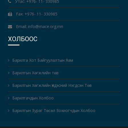
Утас: +976- 11- 330985
Fax: +976- 11- 330985
Email: info@mace.org.mn
ХОЛБООС
Барилга Хот Байгуулалтын Яам
Барилгын Хөгжлийн төв
Барилгын Хөгжлийн Үндэсний Нэгдсэн Төв
Барилгачдын Холбоо
Барилгын Зураг Төсөл Зохиогчдын Холбоо