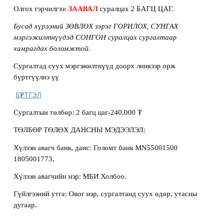
Олгох гэрчилгээ:
ЗААВАЛ
суралцах 2 БАГЦ ЦАГ.
Бусад хүрээний ЗӨВЛӨХ зэрэг ГОРИЛОХ, СУНГАХ
мэргэжилтнүүдэд СОНГОН суралцах сургалтаар
хамрагдах боломжтой.
Сургалтад суух мэргэжилтнүүд доорх линкээр орж
бүртгүүлнэ үү
БҮРТГЭЛ
Сургалтын төлбөр: 2 багц цаг-240,000 ₮
ТӨЛБӨР ТӨЛӨХ ДАНСНЫ МЭДЭЭЛЭЛ:
Хүлээн авагч банк, данс: Голомт банк MN55001500
1805001773,
Хүлээн авагчийн нэр: МБИ Холбоо.
Гүйлгээний утга: Овог нэр, сургалтанд суух өдөр, утасны
дугаар.