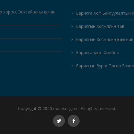
-р хороо, Энхтайваны өргөн
Барилга Хот Байгуулалтын 
Барилгын Хөгжлийн төв
Барилгын Хөгжлийн Үндэсний
Барилгачдын Холбоо
Барилгын Зураг Төсөл Зохи
Copyright © 2020 mace.org.mn. All rights reserved.