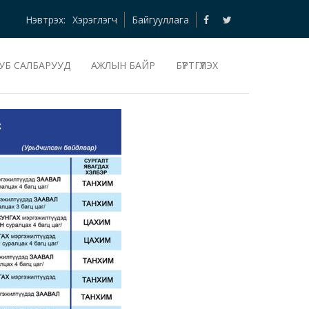
Нэвтрэх:
Хэрэглэгч
Байгууллага
УБ САЛБАРУУД
АЖЛЫН БАЙР
БҮРТГҮҮЛЭХ