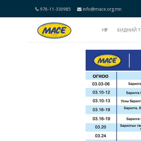
976-11-330985
info@mace.org.mn
НҮҮР
БИДНИЙ Т