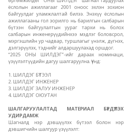
өргөмжилдөг “ОНЫ ШИЛДЭГ” шагнал гардуулах
ёслолын ажиллагааг 2001 оноос эхлэн зохион
байгуулдаг уламжлалтай билээ. Энэхүү ёслолын
ажиллагааны гол зорилго нь барилгын салбарын
бүтээн байгуулалтын уураг тархи нь болох
салбарын инженерүүдийнхээ мэдлэг боловсрол,
мэргэшлийн ур чадвар, туршлагыг үнэлж, дүгнэх,
дэлгэрүүлэх, тэднийг алдаршуулахад оршдог.
“2025 ОНЫ ШИЛДЭГ”-ийг дараах номинаци,
үзүүлэлтүүдийн дагуу шалгаруулна. Үүнд:
1. ШИЛДЭГ БҮТЭЭЛ
2. ШИЛДЭГ ИНЖЕНЕР
3. ШИЛДЭГ ЗАЛУУ ИНЖЕНЕР
4. ШИЛДЭГ ОЮУТАН
ШАЛГАРУУЛАЛТАД МАТЕРИАЛ БҮРДҮҮЛЭХ
УДИРДАМЖ
Шагналд нэр дэвшүүлэх бүтээл болон нэр
дэвшигчийн шалгуур үзүүлэлт: