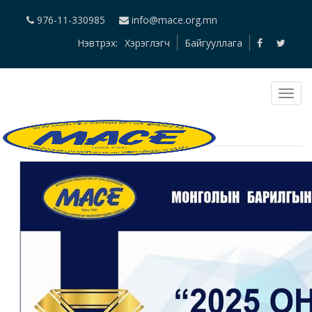
976-11-330985
info@mace.org.mn
Нэвтрэх:
Хэрэглэгч
Байгууллага