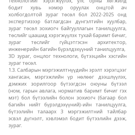
технологийг хэрэгжүүлэх, улс орны хөгжилд
бодит хувь нэмэр оруулах онцгой ач
холбогдолтой зураг төсөл бол 2022-2025 онд
экспертизээр батлагдсан дүнгэлтийн хуулбар,
зураг төсөл зохиогч байгууллагын танилцуулга,
төслийг цаашид хэрэгжүүлэх тухай баримт бичиг,
зураг төслийг гүйцэтгэсэн архитектор,
инженерийн багийн бүрэлдэхүүний танилцуулга,
3D зураг, онцлог технологи, бүтээцийн хэсгийн
зураг төсөл.
1.3. Салбарын мэргэжилтнүүдийн эрэлт хэрэгцээг
хангасан, мэргэжлийн үр нөлөөг дээшлүүлэх,
дэмжих зорилгоор бүтээгдсэн оюуны бүтээл
(ном, гарын авлага, норматив баримт бичиг гэх
мэт) бол бүтээлийн болон зохиогч (багаар бол
багийн нийт бүрэлдэхүүний)-ийн танилцуулга,
бүтээлийн талаарх 3 мэргэжилтний тайлбар
эсвэл дүгнэлт, хэвлэмэл бодит бүтээлийн дээж,
зураг.