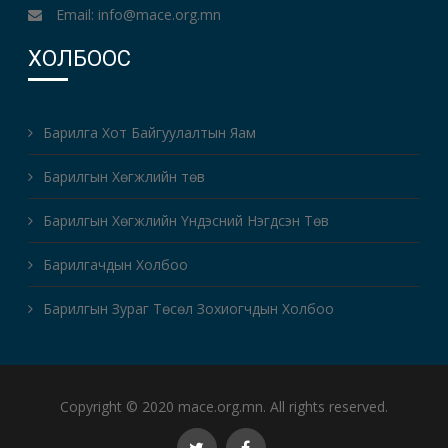
Email: info@mace.org.mn
ХОЛБООС
Барилга Хот Байгуулалтын Яам
Барилгын Хөгжлийн төв
Барилгын Хөгжлийн Үндэсний Нэгдсэн Төв
Барилгачдын Холбоо
Барилгын Зураг Төсөл Зохиогчдын Холбоо
Copyright © 2020 mace.org.mn. All rights reserved.