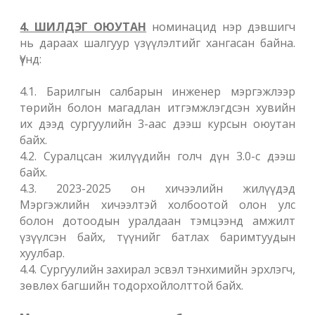
4. ШИЛДЭГ ОЮУТАН
номинацид нэр дэвшигч
нь дараах шалгуур үзүүлэлтийг хангасан байна.
Үүнд:
4.1. Барилгын салбарын инженер мэргэжлээр
төрийн болон магадлан итгэмжлэгдсэн хувийн
их дээд сургуулийн 3-аас дээш курсын оюутан
байх.
4.2. Суралцсан жилүүдийн голч дүн 3.0-с дээш
байх.
4.3. 2023-2025 он хичээлийн жилүүдэд
Мэргэжлийн хичээлтэй холбоотой олон улс
болон дотоодын уралдаан тэмцээнд амжилт
үзүүлсэн байх, түүнийг батлах баримтуудын
хуулбар.
4.4. Сургуулийн захирал эсвэл тэнхимийн эрхлэгч,
зөвлөх багшийн тодорхойлолттой байх.