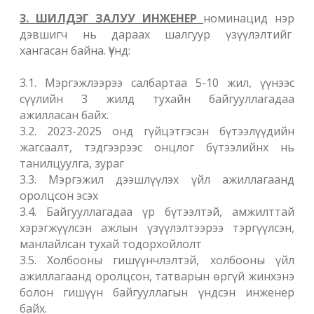
3. ШИЛДЭГ ЗАЛУУ ИНЖЕНЕР
номинацид нэр
дэвшигч нь дараах шалгуур үзүүлэлтийг
хангасан байна. Үүнд:
3.1. Мэргэжлээрээ салбартаа 5-10 жил, үүнээс
сүүлийн 3 жилд тухайн байгууллагадаа
ажилласан байх.
3.2. 2023-2025 онд гүйцэтгэсэн бүтээлүүдийн
жагсаалт, тэдгээрээс онцлог бүтээлийнх нь
танилцуулга, зураг
3.3. Мэргэжил дээшлүүлэх үйл ажиллагаанд
оролцсон эсэх
3.4. Байгууллагадаа үр бүтээлтэй, амжилттай
хэрэгжүүлсэн ажлын үзүүлэлтээрээ тэргүүлсэн,
манлайлсан тухай тодорхойлолт
3.5. Холбооны гишүүнчлэлтэй, холбооны үйл
ажиллагаанд оролцсон, татварын өргүй жинхэнэ
болон гишүүн байгууллагын үндсэн инженер
байх.