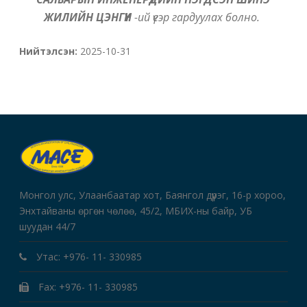
ЖИЛИЙН ЦЭНГҮҮН
-ий үеэр гардуулах болно.
Нийтэлсэн:
2025-10-31
Монгол улс, Улаанбаатар хот, Баянгол дүүрэг, 16-р хороо,
Энхтайваны өргөн чөлөө, 45/2, МБИХ-ны байр, УБ
шуудан 44/7
Утас: +976- 11- 330985
Fax: +976- 11- 330985