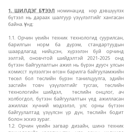
1. ШИЛДЭГ БҮТЭЭЛ
номинацид нэр дэвшүүлэх
бүтээл нь дараах шалгуур үзүүлэлтийг хангасан
байна. Үүнд:
1.1. Орчин үеийн техник технологид суурилсан,
барилгын норм ба дүрэм, стандартуудын
шаардлагад нийцсэн, хүрээлэн буй орчинд
ээлтэй, оновчтой шийдэлтэй 2021-2025 онд
бүтээн байгуулалтын ажил нь бүрэн дуусч улсын
комисст хүлээлгэн өгсөн барилга байгууламжийн
төсөл бол төслийн бүрэн танилцуулга, эдийн
засгийн товч үзүүлэлтийг тусгах, төслийн
технологийн шийдэл, төслийн онцлог, ач
холбогдол, бүтээн байгуулалтын үед ажилласан
ажиллах хүчний мэдээлэл, улс орны бүтээн
байгуулалтад үзүүлсэн үр дүн, төслийн бодит
болон эскиз зураг.
1.2. Орчин үеийн загвар дизайн, шинэ техник