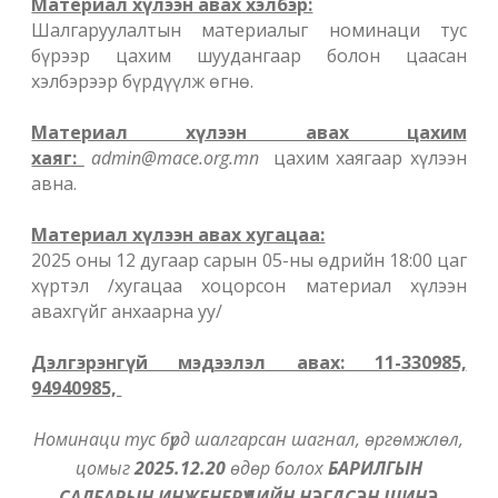
Материал хүлээн авах хэлбэр:
Шалгаруулалтын материалыг номинаци тус
бүрээр цахим шуудангаар болон цаасан
хэлбэрээр бүрдүүлж өгнө.
Материал хүлээн авах цахим
хаяг:
admin@mace.org.mn
цахим хаягаар хүлээн
авна.
Материал хүлээн авах хугацаа:
2025 оны 12 дугаар сарын 05-ны өдрийн 18:00 цаг
хүртэл /хугацаа хоцорсон материал хүлээн
авахгүйг анхаарна уу/
Дэлгэрэнгүй мэдээлэл авах: 11-330985,
94940985,
Номинаци тус бүрд шалгарсан шагнал, өргөмжлөл,
цомыг
2025.12.20
өдөр болох
БАРИЛГЫН
САЛБАРЫН ИНЖЕНЕРҮҮДИЙН НЭГДСЭН ШИНЭ