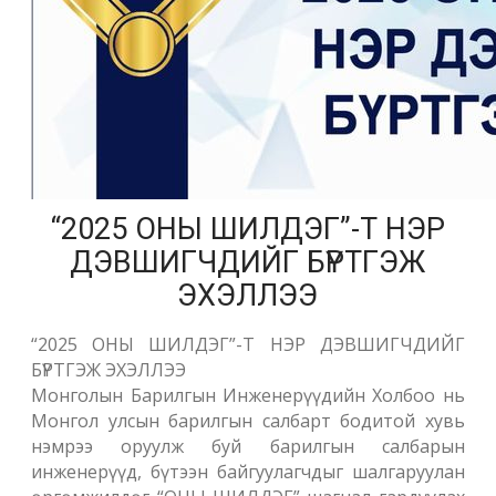
“2025 ОНЫ ШИЛДЭГ”-Т НЭР
ДЭВШИГЧДИЙГ БҮРТГЭЖ
ЭХЭЛЛЭЭ
“2025 ОНЫ ШИЛДЭГ”-Т НЭР ДЭВШИГЧДИЙГ
БҮРТГЭЖ ЭХЭЛЛЭЭ
Монголын Барилгын Инженерүүдийн Холбоо нь
Монгол улсын барилгын салбарт бодитой хувь
нэмрээ оруулж буй барилгын салбарын
инженерүүд, бүтээн байгуулагчдыг шалгаруулан