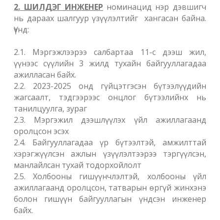
2. ШИЛДЭГ ИНЖЕНЕР
номинацид нэр дэвшигч
нь дараах шалгуур үзүүлэлтийг хангасан байна.
Үүнд:
2.1. Мэргэжлээрээ салбартаа 11-с дээш жил,
үүнээс сүүлийн 3 жилд тухайн байгууллагадаа
ажилласан байх.
2.2. 2023-2025 онд гүйцэтгэсэн бүтээлүүдийн
жагсаалт, тэдгээрээс онцлог бүтээлийнх нь
танилцуулга, зураг
2.3. Мэргэжил дээшлүүлэх үйл ажиллагаанд
оролцсон эсэх
2.4. Байгууллагадаа үр бүтээлтэй, амжилттай
хэрэгжүүлсэн ажлын үзүүлэлтээрээ тэргүүлсэн,
манлайлсан тухай тодорхойлолт
2.5. Холбооны гишүүнчлэлтэй, холбооны үйл
ажиллагаанд оролцсон, татварын өргүй жинхэнэ
болон гишүүн байгууллагын үндсэн инженер
байх.