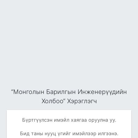
“Монголын Барилгын Инженерүүдийн
Холбоо“ Хэрэглэгч
Бүртгүүлсэн имэйл хаягаа оруулна уу.
Бид таны нууц үгийг имэйлээр илгээнэ.